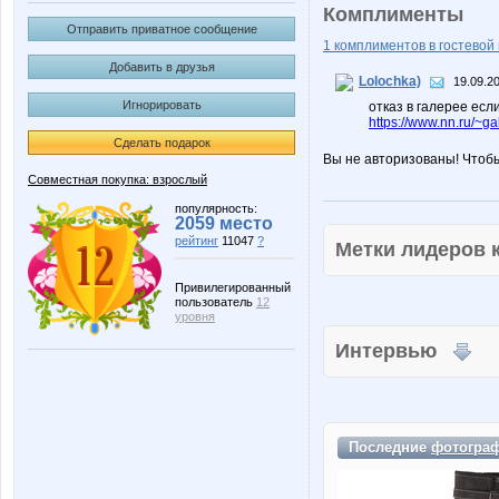
Комплименты
Отправить приватное сообщение
1 комплиментов в гостевой 
Добавить в друзья
Lolochka)
19.09.2
Игнорировать
отказ в галерее есл
https://www.nn.ru/
Сделать подарок
Вы не авторизованы! Чтоб
Совместная покупка: взрослый
популярность:
2059 место
рейтинг
11047
?
Метки лидеров
Привилегированный
пользователь
12
уровня
Интервью
Последние
фотогра