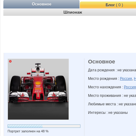
Основное
Блог
( 0 )
Шпионаж
Основное
Дата рождения : не указан
Место рождения :
Россия
,
Н
Место нахождения :
Россия
Место проживания : не ука
Любимые места : не указа
Интересы : не указаны
Портрет заполнен на 48 %