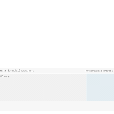
мула
:
formula17.www.nn.ru
пользователь имеет 
08 году