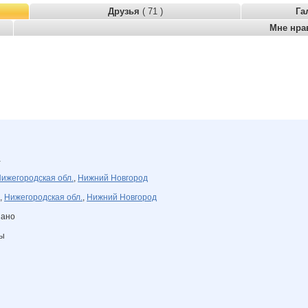
Друзья
( 71 )
Га
Мне нра
а
ижегородская обл.
,
Нижний Новгород
,
Нижегородская обл.
,
Нижний Новгород
зано
ны