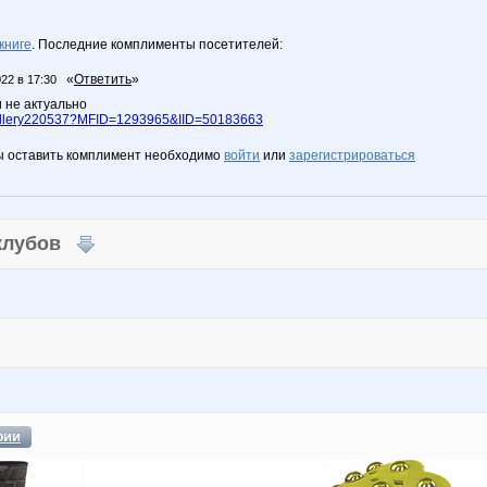
книге
. Последние комплименты посетителей:
«
Ответить
»
022 в 17:30
и не актуально
~gallery220537?MFID=1293965&IID=50183663
ы оставить комплимент необходимо
войти
или
зарегистрироваться
 клубов
фии